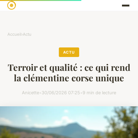
Accueil
›
Actu
ACTU
Terroir et qualité : ce qui rend
la clémentine corse unique
Anicette
•
30/06/2026 07:25
•
9 min de lecture