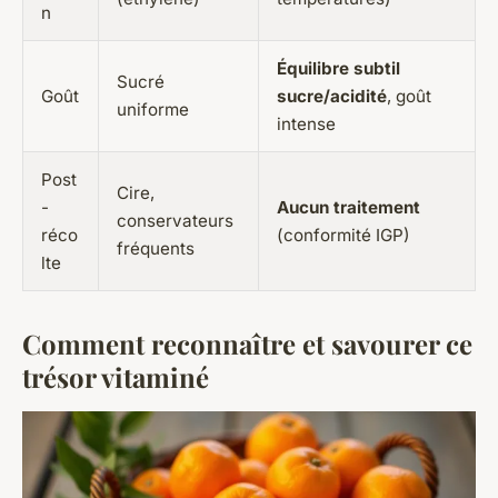
n
Équilibre subtil
Sucré
Goût
sucre/acidité
, goût
uniforme
intense
Post
Cire,
-
Aucun traitement
conservateurs
réco
(conformité IGP)
fréquents
lte
Comment reconnaître et savourer ce
trésor vitaminé