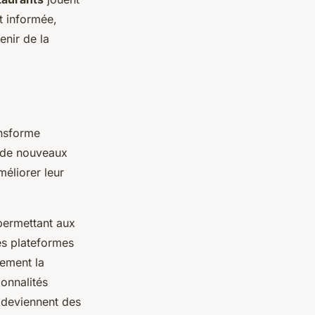
et informée,
enir de la
nsforme
 de nouveaux
méliorer leur
permettant aux
es plateformes
ement la
ionnalités
 deviennent des