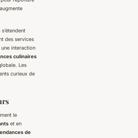
i augmente
s s’étendent
t des services
 une interaction
nces culinaires
globale. Les
ients curieux de
urs
ément le
ants
et en
tendances de