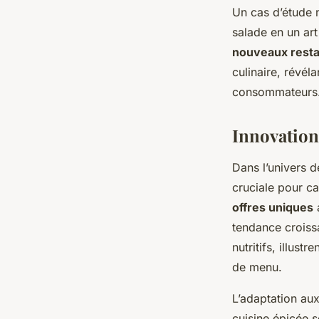
Un cas d’étude 
salade en un ar
nouveaux resta
culinaire, révél
consommateurs
Innovation
Dans l’univers 
cruciale pour cap
offres uniques
a
tendance croissa
nutritifs, illust
de menu.
L’adaptation aux
cuisine épicée s