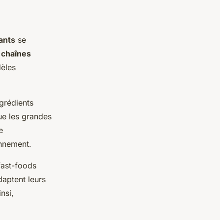
ants
se
s
chaînes
dèles
grédients
que les grandes
e
onnement.
fast-foods
daptent leurs
nsi,