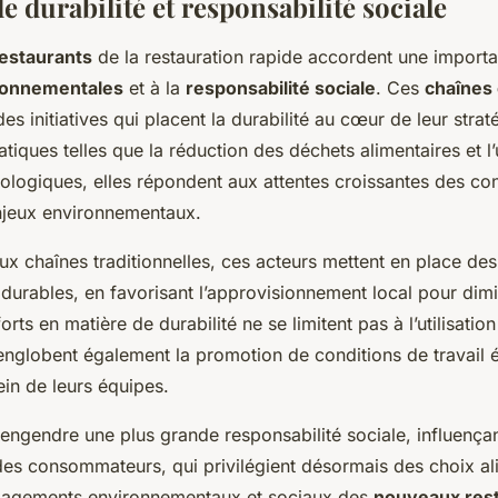
e durabilité et responsabilité sociale
estaurants
de la restauration rapide accordent une import
ronnementales
et à la
responsabilité sociale
. Ces
chaînes
es initiatives qui placent la durabilité au cœur de leur strat
tiques telles que la réduction des déchets alimentaires et l’u
ologiques, elles répondent aux attentes croissantes des c
njeux environnementaux.
ux chaînes traditionnelles, ces acteurs mettent en place de
durables, en favorisant l’approvisionnement local pour dimi
orts en matière de durabilité ne se limitent pas à l’utilisati
englobent également la promotion de conditions de travail é
sein de leurs équipes.
engendre une plus grande responsabilité sociale, influençan
s consommateurs, qui privilégient désormais des choix al
ngagements environnementaux et sociaux des
nouveaux res