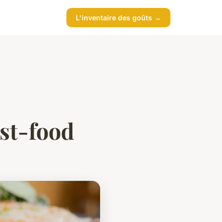
L'inventaire des goûts →
ast-food