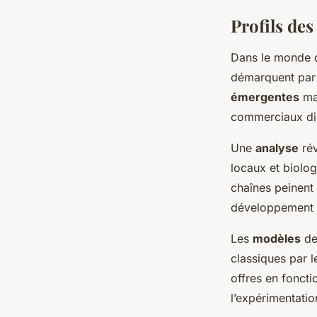
Profils des
Dans le monde d
démarquent par
émergentes
mar
commerciaux dis
Une
analyse
ré
locaux et biolog
chaînes peinent 
développement d
Les
modèles
de
classiques par l
offres en foncti
l’expérimentatio