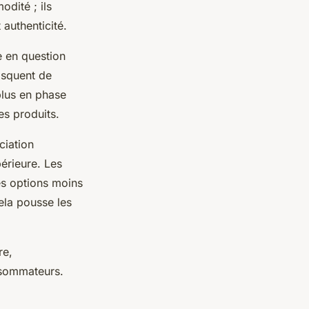
dité ; ils
 authenticité.
e en question
risquent de
plus en phase
es produits.
ciation
érieure. Les
s options moins
ela pousse les
re,
nsommateurs.