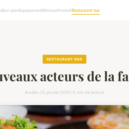
u
Bon plan
Equipement
Minceur
Produit
Restaurant bar
RESTAURANT BAR
veaux acteurs de la f
Amélie
•
25 janvier 2025
•
5 min de lecture