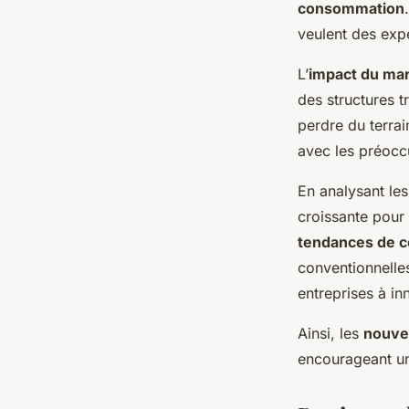
consommation
veulent des expé
L’
impact du ma
des structures t
perdre du terra
avec les préoccu
En analysant le
croissante pour 
tendances de 
conventionnelles
entreprises à in
Ainsi, les
nouve
encourageant un