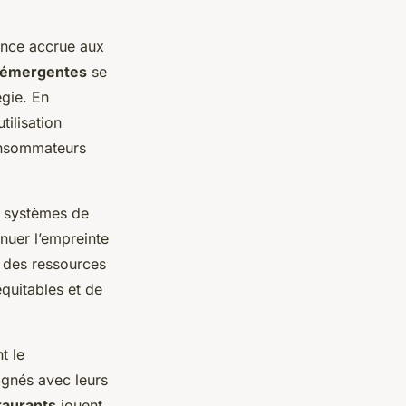
ance accrue aux
 émergentes
se
égie. En
tilisation
onsommateurs
s systèmes de
nuer l’empreinte
on des ressources
quitables et de
t le
ignés avec leurs
taurants
jouent