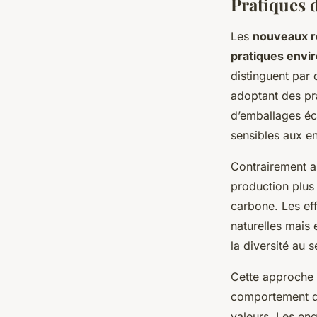
Pratiques d
Les
nouveaux r
pratiques envi
distinguent par d
adoptant des pra
d’emballages éc
sensibles aux e
Contrairement a
production plus 
carbone. Les eff
naturelles mais 
la diversité au 
Cette approche 
comportement de
valeurs. Les e