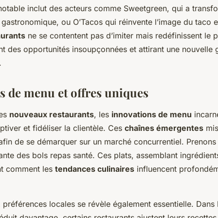
notable inclut des acteurs comme Sweetgreen, qui a transfo
t gastronomique, ou O’Tacos qui réinvente l’image du taco 
urants
ne se contentent pas d’imiter mais redéfinissent le
ant des opportunités insoupçonnées et attirant une nouvelle
.
s de menu et offres uniques
des
nouveaux restaurants
, les
innovations de menu
incarne
tiver et fidéliser la clientèle. Ces
chaînes émergentes
mis
fin de se démarquer sur un marché concurrentiel. Prenons 
nte des bols repas santé. Ces plats, assemblant ingrédients
rent comment les
tendances culinaires
influencent profondém
 préférences locales se révèle également essentielle. Dans 
éduit davantage, certains restaurants ajustent leurs recette