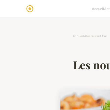
Accueil
Act
Accueil
›
Restaurant bar
Les nou